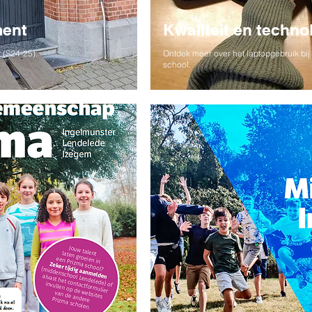
ment
Kwaliteit en techno
 (S24-25).
Ontdek meer over het laptopgebruik bij
school.