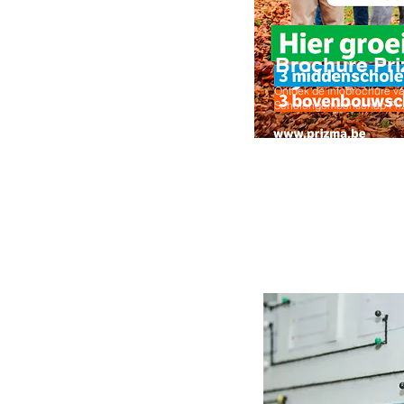
Brochure Pr
Ontdek de infobrochure v
Scholengemeenschap Priz