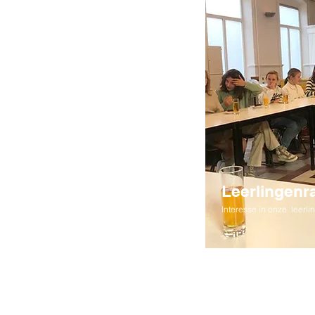
Leerlingenr
l
nteresse in onze leerli