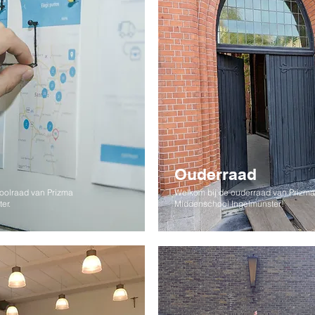
Ouderraad
oolraad van Prizma
Welkom bij de ouderraad van Prizma
er.
Middenschool Ingelmunster!