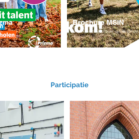
izma
Brochure MSIN
an
Ontdek de minibrochure van de school 
ma (v2025).
Participatie