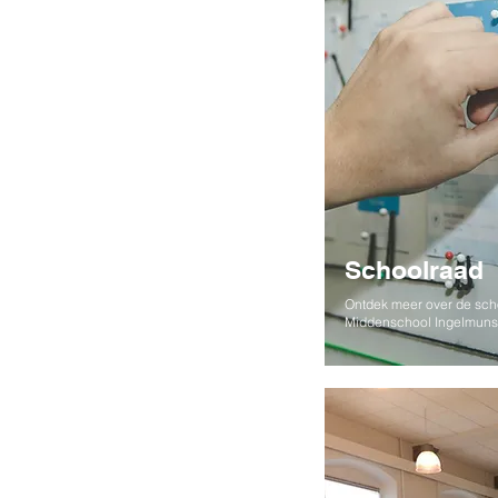
Schoolraad
Ontdek meer over de sch
Middenschool Ingelmunst