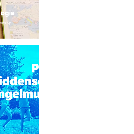
logie
 ons op