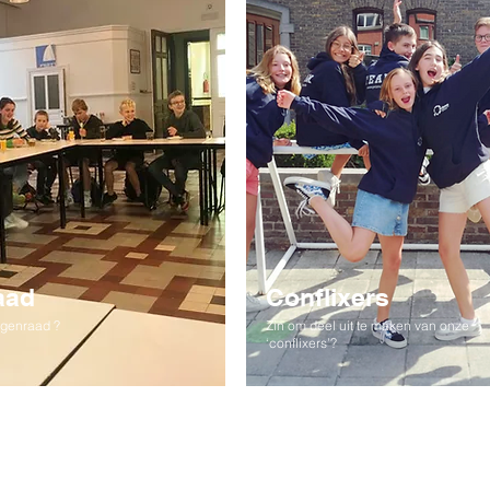
aad
Conflixers
ngenraad ?
Zin om deel uit te maken van onze
‘conflixers’?