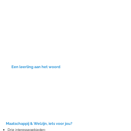
Een leerling aan het woord
STUDIEAA
NBOD
Maatschappij & Welzijn, iets voor jou?
Drie interessegebieden: