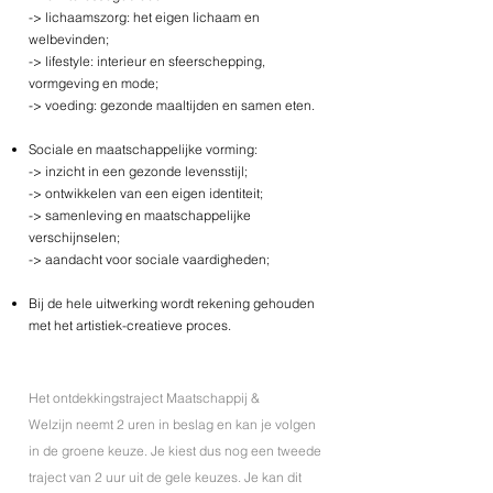
-> lichaamszorg: het eigen lichaam en
welbevinden;
-> lifestyle: interieur en sfeerschepping,
vormgeving en mode;
-> voeding: gezonde maaltijden en samen eten.
Sociale en maatschappelijke vorming:
-> inzicht in een gezonde levensstijl;
-> ontwikkelen van een eigen identiteit;
-> samenleving en maatschappelijke
verschijnselen;
-> aandacht voor sociale vaardigheden;
Bij de hele uitwerking wordt rekening gehouden
met het artistiek-creatieve proces.
Het ontdekkingstraject Maatschappij &
Welzijn
neemt 2
uren in beslag en kan je volgen
in de groene keuze. Je kiest dus nog een tweede
traject van 2 uur uit de gele keuzes. Je kan dit