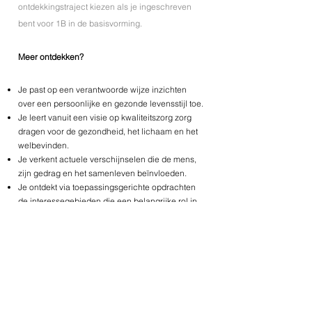
ontdekkingstraject kiezen als je ingeschreven
bent voor 1B in de basisvorming.
Meer ontdekken?
Je past op een verantwoorde wijze inzichten
over een persoonlijke en gezonde levensstijl toe.
Je leert vanuit een visie op kwaliteitszorg zorg
dragen voor de gezondheid, het lichaam en het
welbevinden.
Je verkent actuele verschijnselen die de mens,
zijn gedrag en het samenleven beïnvloeden.
Je ontdekt via toepassingsgerichte opdrachten
de interessegebieden die een belangrijke rol in
maatschappij & welzijn spelen.
Je handelt milieubewust, veilig, hygiënisch,
ergonomisch en economisch.
Je kent toekomstige werkomgevingen.