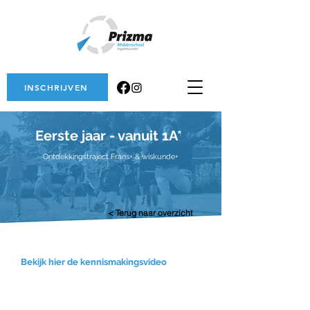
INSCHRIJVEN
Eerste jaar - vanuit 1A*
Ontdekkingstraject Frans+ & wiskunde+
< Terug naar overzicht
Bekijk hier de kennismakingsvideo